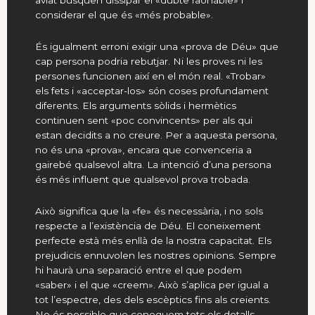
considerar el que és «més probable».
És igualment erroni exigir una «prova de Déu» que
cap persona podria rebutjar. Ni les proves ni les
persones funcionen així en el món real. «Trobar»
els fets i «acceptar-los» són coses profundament
diferents. Els arguments sòlids i hermètics
continuen sent «poc convincents» per als qui
estan decidits a no creure. Per a aquesta persona,
no és una «prova», encara que convenceria a
gairebé qualsevol altra. La intenció d’una persona
és més influent que qualsevol prova trobada.
Això significa que la «fe» és necessària, i no sols
respecte a l’existència de Déu. El coneixement
perfecte està més enllà de la nostra capacitat. Els
prejudicis ennuvolen les nostres opinions. Sempre
hi haurà una separació entre el que podem
«saber» i el que «creem». Això s’aplica per igual a
tot l’espectre, des dels escèptics fins als creients.
No és possible que coneguem tots els detalls