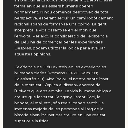
amb arguments lògics. Això té sentit, però no és la
forma en què els éssers humans operen
normalment. Ningú comença desproveït de tota
perspectiva, esperant seguir un camí robòticament
racional abans de formar-se una opinió. La gent
interpreta la vida basant-se en el món que
l’envolta. Per això, la consideració de l’existència
de Déu ha de començar per les experiències.
Després, podem utilitzar la lògica per a avaluar
aquestes opinions.
L’evidència de Déu existeix en les experiències
humanes diàries (
Romans 1:19-20
;
Salm 19:1
;
Eclesiastès 3:11
). Això inclou el nostre sentit innat
de la moralitat. S’aplica al disseny aparent de
l’univers que ens envolta. La vida humana obliga a
creure que la veritat, l’engany, l’amor, l’odi, la
bondat, el mal, etc., són reals i tenen sentit. La
immensa majoria de les persones al llarg de la
història s’han inclinat per creure en una realitat
superior a la física.