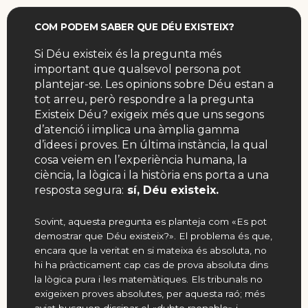
COM PODEM SABER QUE DÉU EXISTEIX?
Si Déu existeix és la pregunta més
important que qualsevol persona pot
plantejar-se. Les opinions sobre Déu estan a
tot arreu, però respondre a la pregunta
Existeix Déu? exigeix més que uns segons
d’atenció i implica una àmplia gamma
d’idees i proves. En última instància, la qual
cosa veiem en l’experiència humana, la
ciència, la lògica i la història ens porta a una
resposta segura:
sí, Déu existeix.
Sovint, aquesta pregunta es planteja com «Es pot
demostrar que Déu existeix?». El problema és que,
encara que la veritat en si mateixa és absoluta, no
hi ha pràcticament cap cas de prova absoluta dins
la lògica pura i les matemàtiques. Els tribunals no
exigeixen proves absolutes, per aquesta raó; més
aviat busquen dissipar el «dubte raonable» i