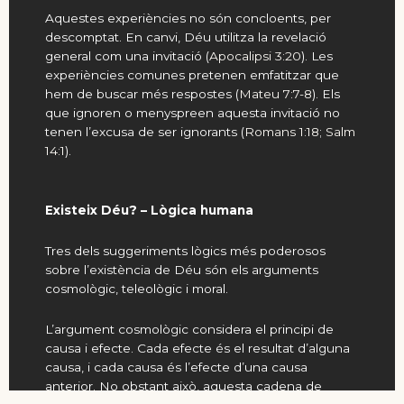
Aquestes experiències no són concloents, per
descomptat. En canvi, Déu utilitza la revelació
general com una invitació (
Apocalipsi 3:20
). Les
experiències comunes pretenen emfatitzar que
hem de buscar més respostes (
Mateu 7:7-8
). Els
que ignoren o menyspreen aquesta invitació no
tenen l’excusa de ser ignorants (
Romans 1:18
;
Salm
14:1
).
Existeix Déu? – Lògica humana
Tres dels suggeriments lògics més poderosos
sobre l’existència de Déu són els arguments
cosmològic, teleològic i moral.
L’argument cosmològic considera el principi de
causa i efecte. Cada efecte és el resultat d’alguna
causa, i cada causa és l’efecte d’una causa
anterior. No obstant això, aquesta cadena de