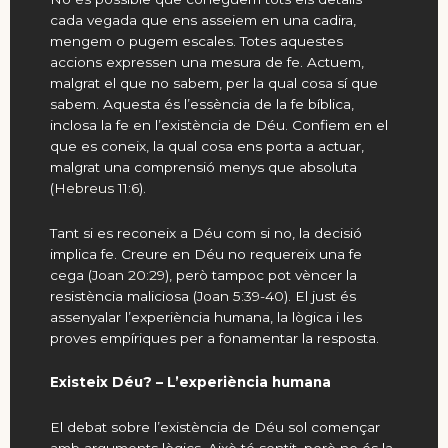
cada vegada que ens asseiem en una cadira,
mengem o pugem escales. Totes aquestes
accions expressen una mesura de fe. Actuem,
malgrat el que no sabem, per la qual cosa sí que
sabem. Aquesta és l’essència de la fe bíblica,
inclosa la fe en l’existència de Déu. Confiem en el
que es coneix, la qual cosa ens porta a actuar,
malgrat una comprensió menys que absoluta
(
Hebreus 11:6
).
Tant si es reconeix a Déu com si no, la decisió
implica fe. Creure en Déu no requereix una fe
cega (
Joan 20:29
), però tampoc pot vèncer la
resistència maliciosa (
Joan 5:39-40
). El just és
assenyalar l’experiència humana, la lògica i les
proves empíriques per a fonamentar la resposta.
Existeix Déu? – L’experiència humana
El debat sobre l’existència de Déu sol començar