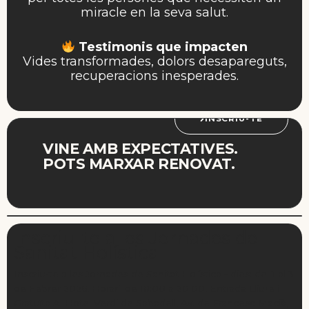
miracle en la seva salut.
Testimonis que impacten
Vides transformades, dolors desapareguts,
recuperacions inesperades.
INSCRIU-TE
VINE AMB EXPECTATIVES.
POTS MARXAR RENOVAT.
Inscriu-te a les Jornades de
Sanitat Holística
Inscriu-te a les Jornades de Sanitat Holística - dies: del 1 al 3
de Febrer 2026, Horari: de 18:00 a 20:00, Entrada Lliure i
Gratuïta Al Hotel Verdi de Sabadell, Av. de Francesc Macià,