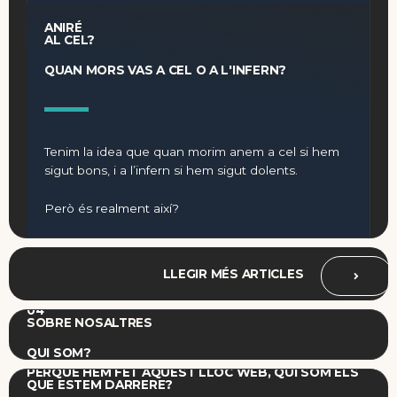
ANIRÉ
AL CEL?
QUAN MORS VAS A CEL O A L'INFERN?
Tenim la idea que quan morim anem a cel si hem
sigut bons, i a l’infern si hem sigut dolents.
Però és realment així?
LLEGIR MÉS ARTICLES
04
SOBRE NOSALTRES
QUI SOM?
PERQUÈ HEM FET AQUEST LLOC WEB, QUI SOM ELS
QUE ESTEM DARRERE?